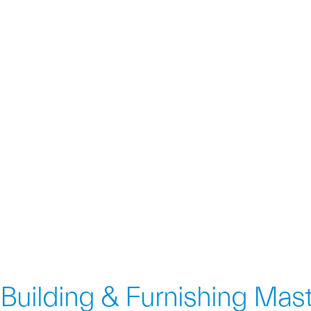
พันธกิจ
เรามุ่งมั่นพัฒนาและริเริ่มนวัตกรรมใหม่ ๆ ด้วยผลิตภัณฑ์ที่มี
คุณภาพและปลอดภัย พร้อมการให้บริการจากบุคลากรที่มี
ประสิทธิภาพบนพื้นฐานของความรับผิดชอบต่อสังคม
ความรับผิดชอบต่อสังคมและสิ่งแวดล้อม
BFM สนับสนุนสถาปัตยกรรมที่ยั่งยืนผ่านแนวคิด "Green
Building Concept" และสร้างความมั่นใจว่าผลิตภัณฑ์
ทั้งหมดได้มาตรฐานความปลอดภัยด้านอัคคีภัยระดับสากล
Building & Furnishing Mas