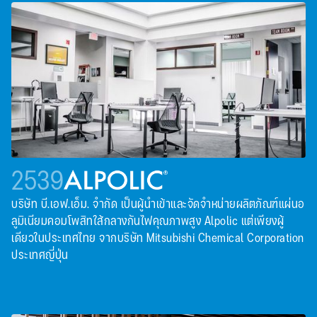
2539
บริษัท บี.เอฟ.เอ็ม. จํากัด เป็นผู้นําเข้าและจัดจําหน่ายผลิตภัณฑ์แผ่นอ
ลูมิเนียมคอมโพสิทใส้กลางกันไฟคุณภาพสูง Alpolic แต่เพียงผู้
เดียวในประเทศไทย จากบริษัท Mitsubishi Chemical Corporation
ประเทศญี่ปุ่น