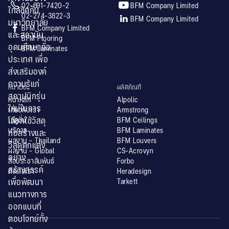


02-691-7420-2
BFM Company Limited
ใกล้ชิดกับ
02-274-3822-3

BFM Company Limited
มหาวิทยาลัย

BFM Company Limited
และสถาบัน
BFM Flooring
อุดมศึกษาทั่ว
BFM Laminates
ประเทศ เพื่อ
ส่งเสริมองค์
ความรู้แก่
หน้าเว็บ
ผลิตภัณฑ์
สถาปนิกรุ่น
หน้าหลัก
Alpolic
ใหม่ในการ
เกี่ยวกับเรา
Armstrong
โซลูชั่น
BFM Ceilings
เลือกใช้วัสดุ
บริการ
BFM Laminates
ก่อสร้างและ
ผลงาน - Thailand
BFM Louvers
วัสดุตกแต่ง
ผลงาน - Global
CS-Acrovyn
อย่าง
สื่อประชาสัมพันธ์
Forbo
สร้างสรรค์
ติดต่อเรา
Heradesign
Tarkett
เพื่อพัฒนา
แนวทางการ
ออกแบบที่
ตอบโจทย์ทั้ง