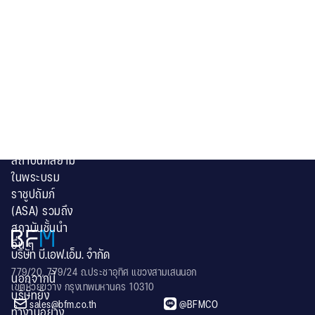
สถาปัตยกรรม
และการ
ตกแต่งภายใน
ของ
ประเทศไทย
โดยดำเนิน
ความร่วมมือ
เป็นหลักกับ
สมาคม
สถาปนิกสยาม
ในพระบรม
ราชูปถัมภ์
(ASA) รวมถึง
สถาบันชั้นนำ
อื่น ๆ
บริษัท บี.เอฟ.เอ็ม. จำกัด
779/20, 779/24 ถ.ประชาอุทิศ แขวงสามเสนนอก
นอกจากนี้
เขตห้วยขวาง กรุงเทพมหานคร 10310
บริษัทยัง


sales@bfm.co.th
@BFMCO
ทำงานอย่าง