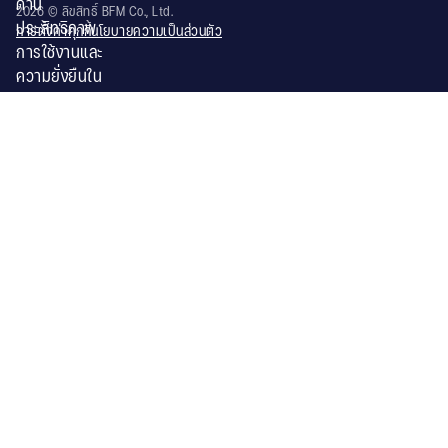
ด้าน
2026 © ลิขสิทธิ์ BFM Co., Ltd.
ประสิทธิภาพ
การตั้งค่าคุกกี้
นโยบายความเป็นส่วนตัว
การใช้งานและ
ความยั่งยืนใน
ระยะยาว
ความรับ
ผิดชอบ
ต่อสังคม
และสิ่ง
แวดล้อม
ในฐานะผู้นำ
ด้านการจัด
จำหน่ายวัสดุ
ก่อสร้างและ
วัสดุตกแต่ง