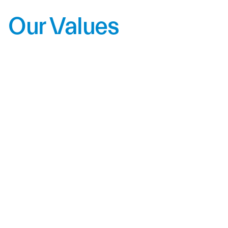
Our Values
ค่านิยมองค์กร
เราเชื่อมั่นในความรับผิดชอบต่อส่วนรวมและความโปร่งใส
ตรวจสอบได้ รวมถึงความซื่อสัตย์ในการดำเนินธุรกิจเราเปิด
รับแนวคิดใหม่และนวัตกรรมต่าง ๆ เพื่อพัฒนาขีดความ
สามารถและความเชี่ยวชาญของเราให้ถึงขีดสุด
วิสัยทัศน์
มุ่งสู่การเป็นผู้นำในการคัดสรรวัสดุตกแต่งอาคารระดับโลก
ที่ได้มาตรฐานความปลอดภัยสากลและเป็นมิตรต่อสิ่ง
แวดล้อม เพื่อสร้างสรรค์สถาปัตยกรรมที่ยั่งยืน