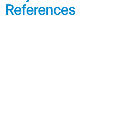
References
Forbo
Healthcare
Sukumvit Hospital
สถาปนิก: PIA Interior Company Limited