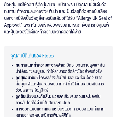
ยืดหยุ่น แต่ให้ความรู้สึกนุ่มสบายเหมือนพรม มีคุณสมบัติเด่นคือ
ทนทาน ทำความสะอาดง่าย กันน้ำ และเป็นวัสดุที่ช่วยดูดซับเสียง
นอกจากนี้ยังเป็นวัสดุสิ่งทอชนิดเดียวที่ได้รับ “Allergy UK Seal of
Approval” เพราะโครงสร้างของพรมสามารถดักจับสารก่อภูมิแพ้
และฝุ่นละอองได้ดีและทำความสะอาดออกได้ง่าย
คุณสมบัติเด่นของ Flotex
ทนทานและทำความสะอาดง่าย:
มีความทนทานสูงและกัน
น้ำได้อย่างสมบูรณ์ ทำให้สามารถซักล้างได้อย่างแท้จริง
ถูกสุขอนามัย:
โครงสร้างเส้นใยไนลอนจะช่วยดักจับสาร
ก่อภูมิแพ้และฝุ่นละอองในอากาศ ทำให้มีคุณสมบัติในการ
ช่วยลดสารก่อภูมิแพ้
ดูดซับเสียงและกันลื่น:
ช่วยลดเสียงรบกวนและป้องกัน
การลื่นไถลได้ดี แม้ในสภาวะที่เปียก
การออกแบบหลากหลาย:
มีตัวเลือกการออกแบบที่หลาก
หลายจากเทคโนโลยีการพิมพ์ดิจิทัล