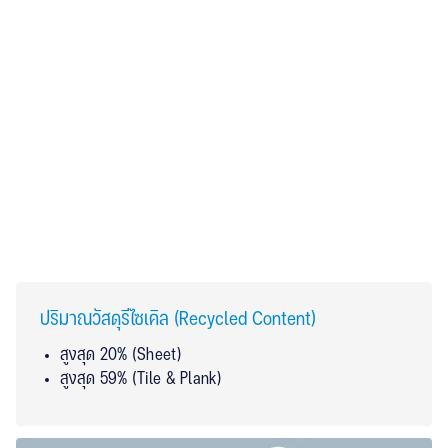
ระดับสูง ด้วยเทคโนโลยีการพิมพ์แบบ HD Printing
ความปลอดภัย (Slip & Fire Safety)
เหมาะสำหรับ: ทางลาด, โรงแรม, รีสอร์ต, บ้านผู้สูงอายุ,
โถงทางเดิน, ร้านอาหาร, คลินิก, โรงเรียน, ฯลฯ
กันลื่นระดับ R13 (ทั้งพื้นเปียกและแห้ง)
ความทนไฟตวามมาตราฐาน EN13501-1: Bfl-s1
ปริมาณวัสดุรีไซเคิล (Recycled Content)
สูงสุด 20% (Sheet)
สูงสุด 59% (Tile & Plank)