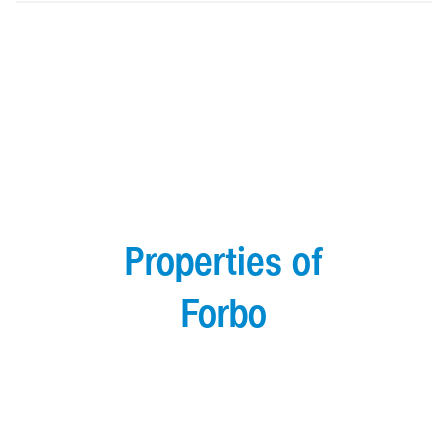
Properties of
Forbo
Hygiene & Indoor Air
Comfort & Acoustic
Quality
Performance