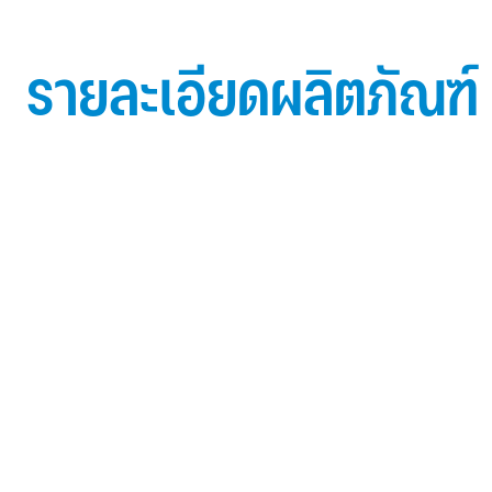
รายละเอียดผลิตภัณฑ์
ข้อมูลผลิตภัณฑ์ iD Essential 30
Topside: finished with high-performance “ Lumiflon
FEVE
0.5 mm thick aluminum alloy (3105-H14)
Core material: fire-retardant mineral filled core (FR,A2
Backside: polyester-based wash coating to prevent 
when installed onto steel structures and high alkalin