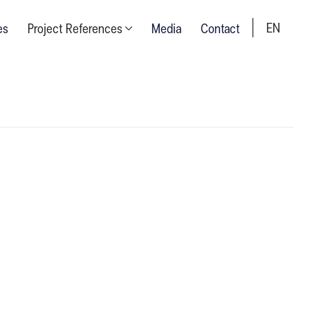
EN
es
Project References
Media
Contact