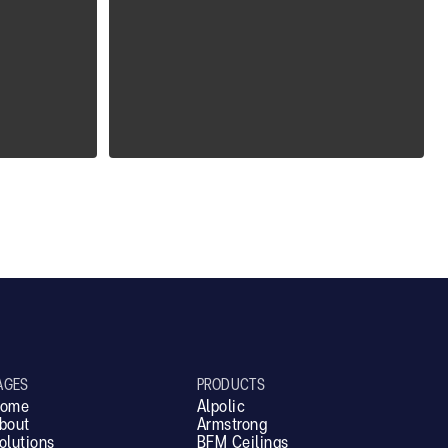
ALPOLIC ZCM
AGES
PRODUCTS
ome
Alpolic
bout
Armstrong
olutions
BFM Ceilings