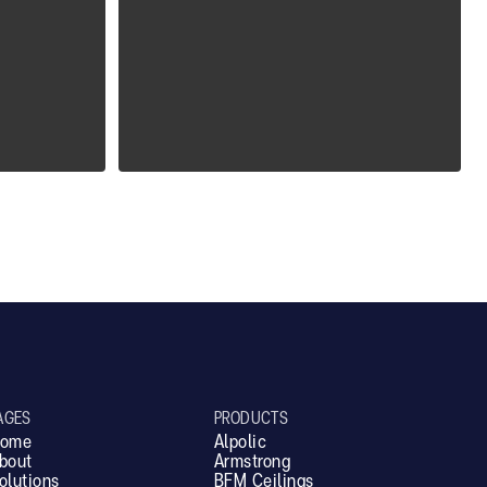
ALPOLIC ZCM
AGES
PRODUCTS
ome
Alpolic
bout
Armstrong
olutions
BFM Ceilings