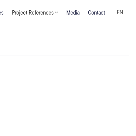
EN
es
Project References
Media
Contact