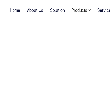
Home
About Us
Solution
Products
Servic
X 91.49 cm
ริงของธรรมชาติ และเทรนที่เป็นที่นิยม พื้นลักชัว
เยี่ยม ผนวกกับแนวทางการออกแบบระดับสูงที่