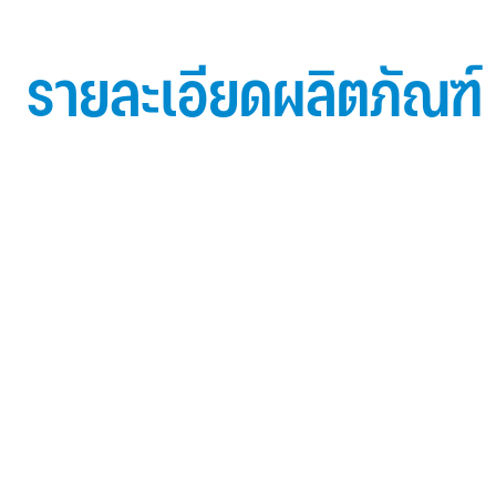
รายละเอียดผลิตภัณฑ์
ข้อมูลผลิตภัณฑ์ iD Essential 30
Topside: finished with high-performance “ Lumiflon
FEVE
0.5 mm thick aluminum alloy (3105-H14)
Core material: fire-retardant mineral filled core (FR,A2
Backside: polyester-based wash coating to prevent 
when installed onto steel structures and high alkalin