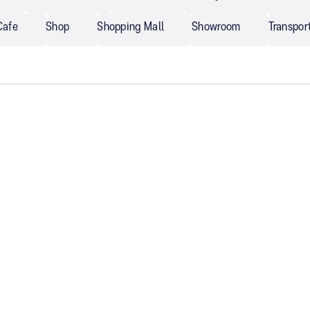
Cafe
Shop
Shopping Mall
Showroom
Transpor
Armstrong
Banking