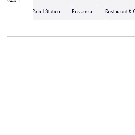
ประเภท
Petrol Station
Residence
Restaurant & 
Tarkett
Others