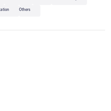
tation
Others
Armstrong
Convention