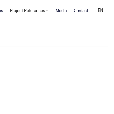
EN
es
Project References
Media
Contact