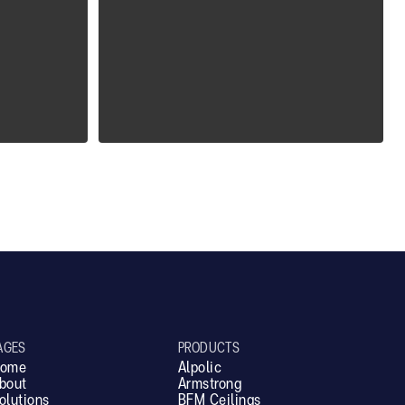
ALPOLIC ZCM
AGES
PRODUCTS
ome
Alpolic
bout
Armstrong
olutions
BFM Ceilings