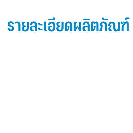
รายละเอียดผลิตภัณฑ์
ข้อมูลผลิตภัณฑ์ iD Essential 30
Topside: finished with high-performance “ Lumiflon
FEVE
0.5 mm thick aluminum alloy (3105-H14)
Core material: fire-retardant mineral filled core (FR,A2
Backside: polyester-based wash coating to prevent 
when installed onto steel structures and high alkalin