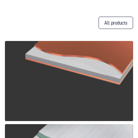
All products
Other
Products
ALPOLIC CCM