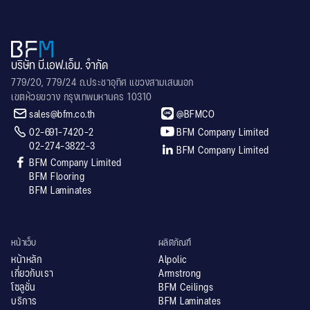
บริษัท บี.เอฟ.เอ็ม. จำกัด
779/20, 779/24 ถ.ประชาอุทิศ แขวงสามเสนนอก
เขตห้วยขวาง กรุงเทพมหานคร 10310


sales@bfm.co.th
@BFMCO


02-691-7420-2
BFM Company Limited
02-274-3822-3

BFM Company Limited

BFM Company Limited
BFM Flooring
BFM Laminates
หน้าเว็บ
ผลิตภัณฑ์
หน้าหลัก
Alpolic
เกี่ยวกับเรา
Armstrong
โซลูชั่น
BFM Ceilings
บริการ
BFM Laminates