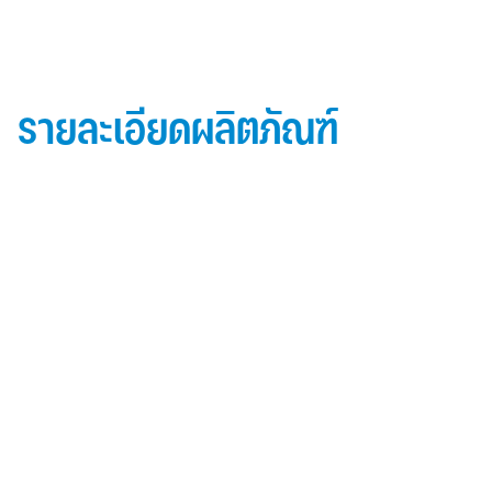
รายละเอียดผลิตภัณฑ์
ข้อมูลผลิตภัณฑ์ iD Essential 30
Topside: finished with high-performance “
Lumiflon-based ” Fluorocarbon-FEVE
0.5 mm thick aluminum alloy (3105-H14)
Core material: fire-retardant mineral filled core
(FR,A2, A1 )
Backside: polyester-based wash coating to prevent
possible corrosion when installed onto steel
structures and high alkalinity cement structures
คุณสมบัติผลิตภัณฑ์ iD Essential 30