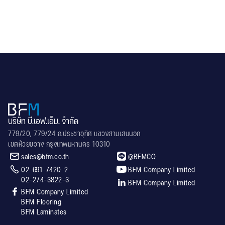
read more
บริษัท บี.เอฟ.เอ็ม. จำกัด
779/20, 779/24 ถ.ประชาอุทิศ แขวงสามเสนนอก
เขตห้วยขวาง กรุงเทพมหานคร 10310


sales@bfm.co.th
@BFMCO


02-691-7420-2
BFM Company Limited
02-274-3822-3

BFM Company Limited

BFM Company Limited
BFM Flooring
BFM Laminates