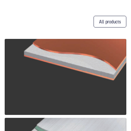
All products
Other
Products
ALPOLIC CCM