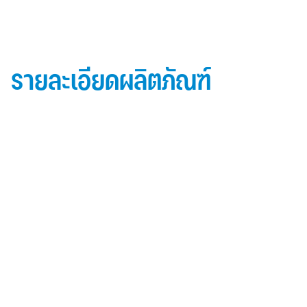
รายละเอียดผลิตภัณฑ์
ข้อมูลผลิตภัณฑ์ iD Essential 30
Topside: finished with high-performance “
Lumiflon-based ” Fluorocarbon-FEVE
0.5 mm thick aluminum alloy (3105-H14)
Core material: fire-retardant mineral filled core
(FR,A2, A1 )
Backside: polyester-based wash coating to prevent
possible corrosion when installed onto steel
structures and high alkalinity cement structures
คุณสมบัติผลิตภัณฑ์ iD Essential 30