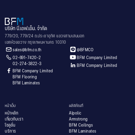
บริษัท บี.เอฟ.เอ็ม. จำกัด
779/20, 779/24 ถ.ประชาอุทิศ แขวงสามเสนนอก
เขตห้วยขวาง กรุงเทพมหานคร 10310


sales@bfm.co.th
@BFMCO


02-691-7420-2
BFM Company Limited
02-274-3822-3

BFM Company Limited

BFM Company Limited
BFM Flooring
BFM Laminates
หน้าเว็บ
ผลิตภัณฑ์
หน้าหลัก
Alpolic
เกี่ยวกับเรา
Armstrong
โซลูชั่น
BFM Ceilings
บริการ
BFM Laminates