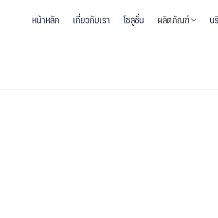
หน้าหลัก
เกี่ยวกับเรา
โซลูชั่น
ผลิตภัณฑ์
บร
X 91.49 cm
ริงของธรรมชาติ และเทรนที่เป็นที่นิยม พื้นลักชัว
เยี่ยม ผนวกกับแนวทางการออกแบบระดับสูงที่