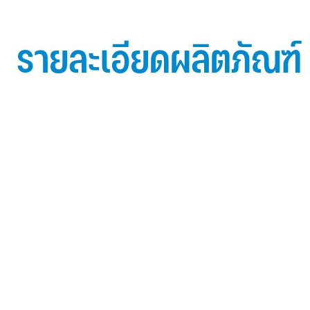
รายละเอียดผลิตภัณฑ์
ข้อมูลผลิตภัณฑ์ iD Essential 30
Topside: finished with high-performance “ Lumiflon
FEVE
0.5 mm thick aluminum alloy (3105-H14)
Core material: fire-retardant mineral filled core (FR,A2
Backside: polyester-based wash coating to prevent 
when installed onto steel structures and high alkalin