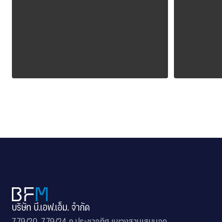
ALPOLIC CCM
ALPOLI
บริษัท บี.เอฟ.เอ็ม. จำกัด