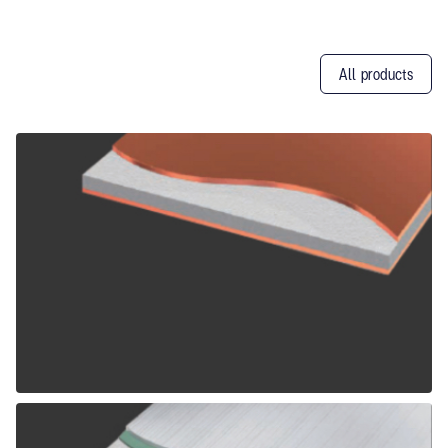
All products
Other
Products
ALPOLIC CCM