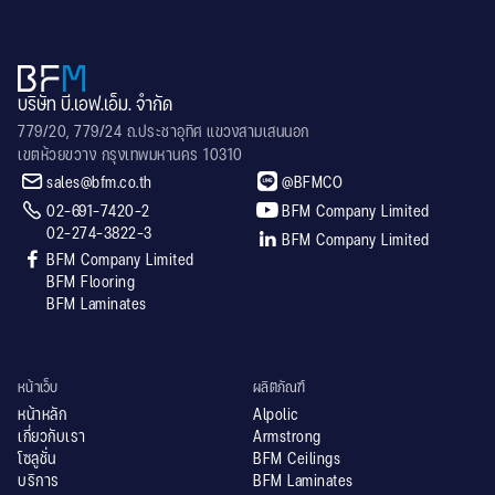
บริษัท บี.เอฟ.เอ็ม. จำกัด
779/20, 779/24 ถ.ประชาอุทิศ แขวงสามเสนนอก
เขตห้วยขวาง กรุงเทพมหานคร 10310


sales@bfm.co.th
@BFMCO


02-691-7420-2
BFM Company Limited
02-274-3822-3

BFM Company Limited

BFM Company Limited
BFM Flooring
BFM Laminates
หน้าเว็บ
ผลิตภัณฑ์
หน้าหลัก
Alpolic
เกี่ยวกับเรา
Armstrong
โซลูชั่น
BFM Ceilings
บริการ
BFM Laminates