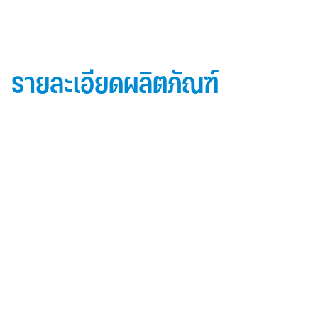
รายละเอียดผลิตภัณฑ์
ข้อมูลผลิตภัณฑ์ iD Essential 30
Topside: finished with high-performance “
Lumiflon-based ” Fluorocarbon-FEVE
0.5 mm thick aluminum alloy (3105-H14)
Core material: fire-retardant mineral filled core
(FR,A2, A1 )
Backside: polyester-based wash coating to prevent
possible corrosion when installed onto steel
structures and high alkalinity cement structures
คุณสมบัติผลิตภัณฑ์ iD Essential 30