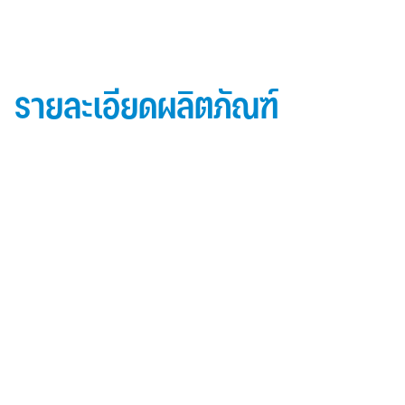
รายละเอียดผลิตภัณฑ์
ข้อมูลผลิตภัณฑ์ iD Essential 30
Topside: finished with high-performance “
Lumiflon-based ” Fluorocarbon-FEVE
0.5 mm thick aluminum alloy (3105-H14)
Core material: fire-retardant mineral filled core
(FR,A2, A1 )
Backside: polyester-based wash coating to prevent
possible corrosion when installed onto steel
structures and high alkalinity cement structures
คุณสมบัติผลิตภัณฑ์ iD Essential 30