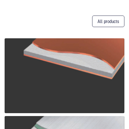
All products
Other
Products
ALPOLIC CCM