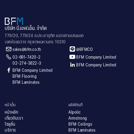
บริษัท บี.เอฟ.เอ็ม. จำกัด
779/20, 779/24 ถ.ประชาอุทิศ แขวงสามเสนนอก
เขตห้วยขวาง กรุงเทพมหานคร 10310


sales@bfm.co.th
@BFMCO


02-691-7420-2
BFM Company Limited
02-274-3822-3

BFM Company Limited

BFM Company Limited
BFM Flooring
BFM Laminates
หน้าเว็บ
ผลิตภัณฑ์
หน้าหลัก
Alpolic
เกี่ยวกับเรา
Armstrong
โซลูชั่น
BFM Ceilings
บริการ
BFM Laminates