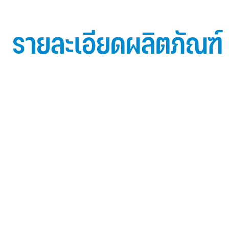
รายละเอียดผลิตภัณฑ์
ข้อมูลผลิตภัณฑ์ iD Essential 30
Topside: finished with high-performance “ Lumiflon
FEVE
0.5 mm thick aluminum alloy (3105-H14)
Core material: fire-retardant mineral filled core (FR,A2
Backside: polyester-based wash coating to prevent 
when installed onto steel structures and high alkalin