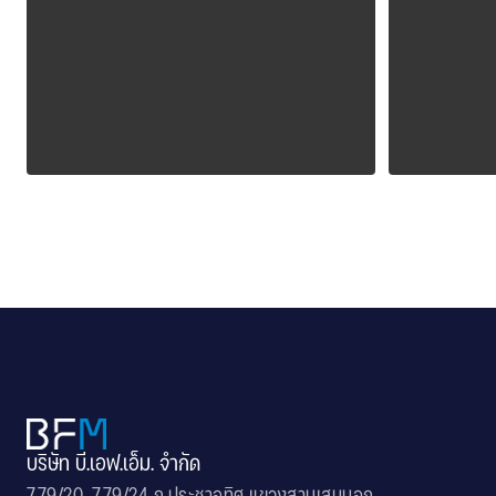
ALPOLIC CCM
ALPOLI
บริษัท บี.เอฟ.เอ็ม. จำกัด