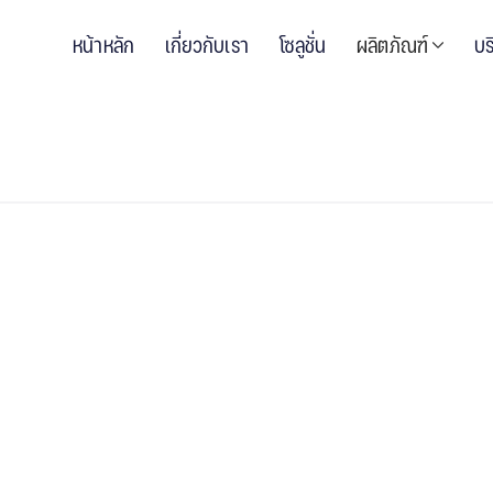
หน้าหลัก
เกี่ยวกับเรา
โซลูชั่น
ผลิตภัณฑ์
บร
X 91.49 cm
ริงของธรรมชาติ และเทรนที่เป็นที่นิยม พื้นลักชัว
เยี่ยม ผนวกกับแนวทางการออกแบบระดับสูงที่