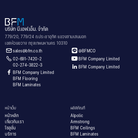
บริษัท บี.เอฟ.เอ็ม. จำกัด
779/20, 779/24 ถ.ประชาอุทิศ แขวงสามเสนนอก
เขตห้วยขวาง กรุงเทพมหานคร 10310


sales@bfm.co.th
@BFMCO


02-691-7420-2
BFM Company Limited
02-274-3822-3

BFM Company Limited

BFM Company Limited
BFM Flooring
BFM Laminates
หน้าเว็บ
ผลิตภัณฑ์
หน้าหลัก
Alpolic
เกี่ยวกับเรา
Armstrong
โซลูชั่น
BFM Ceilings
บริการ
BFM Laminates