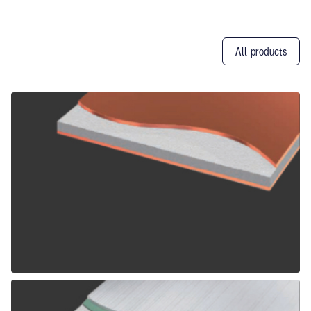
All products
Other
Products
ALPOLIC CCM