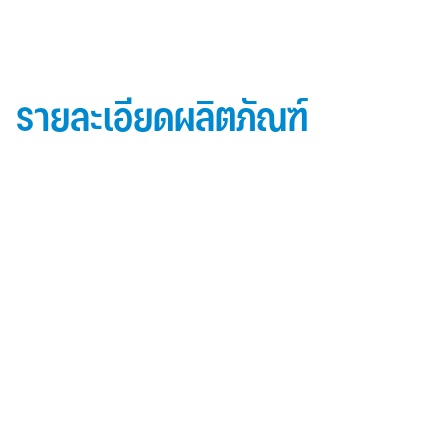
รายละเอียดผลิตภัณฑ์
ข้อมูลผลิตภัณฑ์ iD Essential 30
Topside: finished with high-performance “
Lumiflon-based ” Fluorocarbon-FEVE
0.5 mm thick aluminum alloy (3105-H14)
Core material: fire-retardant mineral filled core
(FR,A2, A1 )
Backside: polyester-based wash coating to prevent
possible corrosion when installed onto steel
structures and high alkalinity cement structures
คุณสมบัติผลิตภัณฑ์ iD Essential 30