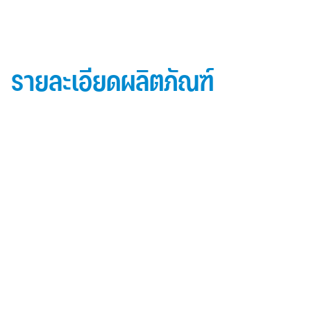
รายละเอียดผลิตภัณฑ์
ข้อมูลผลิตภัณฑ์ iD Essential 30
Topside: finished with high-performance “
Lumiflon-based ” Fluorocarbon-FEVE
0.5 mm thick aluminum alloy (3105-H14)
Core material: fire-retardant mineral filled core
(FR,A2, A1 )
Backside: polyester-based wash coating to prevent
possible corrosion when installed onto steel
structures and high alkalinity cement structures
คุณสมบัติผลิตภัณฑ์ iD Essential 30