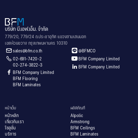
บริษัท บี.เอฟ.เอ็ม. จำกัด
779/20, 779/24 ถ.ประชาอุทิศ แขวงสามเสนนอก
เขตห้วยขวาง กรุงเทพมหานคร 10310


sales@bfm.co.th
@BFMCO


02-691-7420-2
BFM Company Limited
02-274-3822-3

BFM Company Limited

BFM Company Limited
BFM Flooring
BFM Laminates
หน้าเว็บ
ผลิตภัณฑ์
หน้าหลัก
Alpolic
เกี่ยวกับเรา
Armstrong
โซลูชั่น
BFM Ceilings
บริการ
BFM Laminates