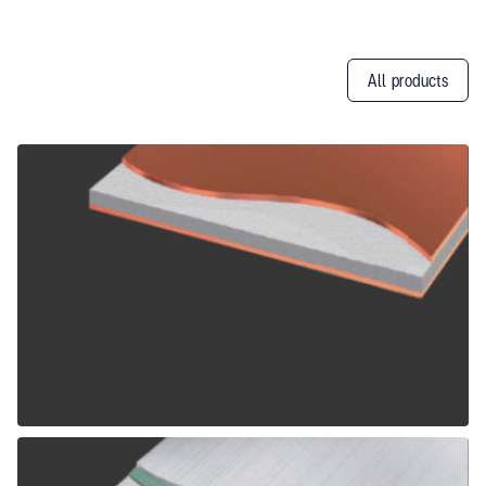
All products
Other
Products
ALPOLIC CCM