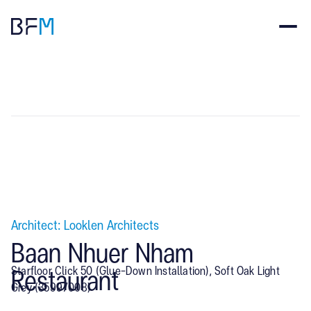
Architect: Looklen Architects
Baan Nhuer Nham
Starfloor Click 50 (Glue-Down Installation), Soft Oak Light
Restaurant
Grey (35997008)