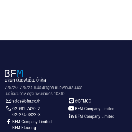
Technology Ladkrabang (KMITL)
.
บริษัท บี.เอฟ.เอ็ม. จำกัด
779/20, 779/24 ถ.ประชาอุทิศ แขวงสามเสนนอก
เขตห้วยขวาง กรุงเทพมหานคร 10310


sales@bfm.co.th
@BFMCO


02-691-7420-2
BFM Company Limited
02-274-3822-3

BFM Company Limited

BFM Company Limited
BFM Flooring