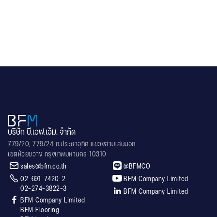
Technology Ladkrabang (KMITL)
.
บริษัท บี.เอฟ.เอ็ม. จำกัด
779/20, 779/24 ถ.ประชาอุทิศ แขวงสามเสนนอก
เขตห้วยขวาง กรุงเทพมหานคร 10310


sales@bfm.co.th
@BFMCO


02-691-7420-2
BFM Company Limited
02-274-3822-3

BFM Company Limited

BFM Company Limited
BFM Flooring