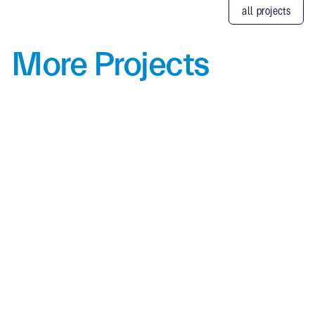
all projects
More Projects
Alpolic
Showroom
BMW Millennium Auto Pattanakarn–
Srinakarin Showroom
Architect: V2 Design Studio Co., Ltd.