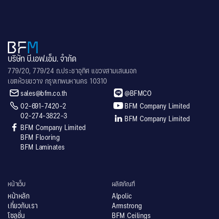
บริษัท บี.เอฟ.เอ็ม. จำกัด
779/20, 779/24 ถ.ประชาอุทิศ แขวงสามเสนนอก
เขตห้วยขวาง กรุงเทพมหานคร 10310


sales@bfm.co.th
@BFMCO


02-691-7420-2
BFM Company Limited
02-274-3822-3

BFM Company Limited

BFM Company Limited
BFM Flooring
BFM Laminates
หน้าเว็บ
ผลิตภัณฑ์
หน้าหลัก
Alpolic
เกี่ยวกับเรา
Armstrong
โซลูชั่น
BFM Ceilings