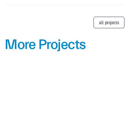
all projects
More Projects
Alpolic
Showroom
BMW Millennium Auto Pattanakarn–
Srinakarin Showroom