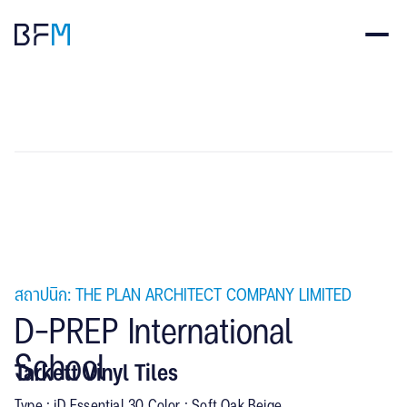
สถาปนิก: THE PLAN ARCHITECT COMPANY LIMITED
D-PREP International
School
Tarkett Vinyl Tiles
Type : iD Essential 30 Color : Soft Oak Beige