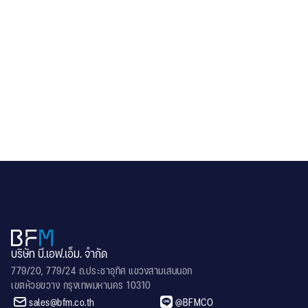
Tarkett
Education
Princess Maha Chakri Sirindhorn Lecture
Building , King Mongkut's Institute of
Technology Ladkrabang (KMITL)
.
บริษัท บี.เอฟ.เอ็ม. จำกัด
779/20, 779/24 ถ.ประชาอุทิศ แขวงสามเสนนอก
เขตห้วยขวาง กรุงเทพมหานคร 10310


sales@bfm.co.th
@BFMCO