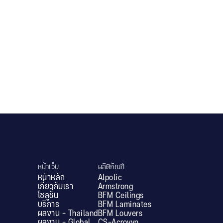
Princess Maha Chakri Sirindhorn Lecture
Building , King Mongkut's Institute of
Technology Ladkrabang (KMITL)
.
หน้าเว็บ
ผลิตภัณฑ์
หน้าหลัก
Alpolic
เกี่ยวกับเรา
Armstrong
โซลูชั่น
BFM Ceilings
บริการ
BFM Laminates
ผลงาน - Thailand
BFM Louvers
ผลงาน - Global
CS-Acrovyn