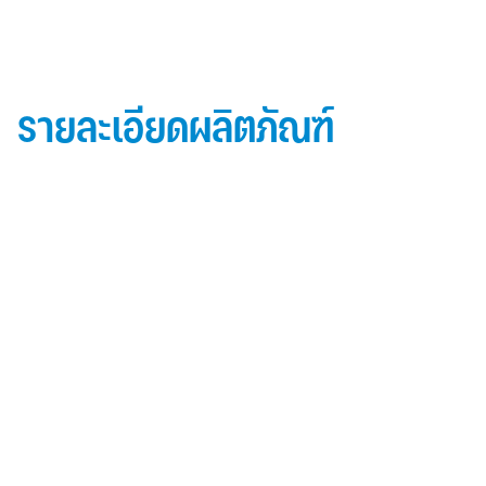
รายละเอียดผลิตภัณฑ์
ข้อมูลผลิตภัณฑ์ iD Essential 30
Topside: finished with high-performance “
Lumiflon-based ” Fluorocarbon-FEVE
0.5 mm thick aluminum alloy (3105-H14)
Core material: fire-retardant mineral filled core
(FR,A2, A1 )
Backside: polyester-based wash coating to prevent
possible corrosion when installed onto steel
structures and high alkalinity cement structures
คุณสมบัติผลิตภัณฑ์ iD Essential 30