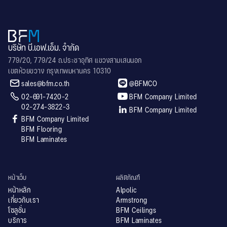
บริษัท บี.เอฟ.เอ็ม. จำกัด
779/20, 779/24 ถ.ประชาอุทิศ แขวงสามเสนนอก
เขตห้วยขวาง กรุงเทพมหานคร 10310


sales@bfm.co.th
@BFMCO


02-691-7420-2
BFM Company Limited
02-274-3822-3

BFM Company Limited

BFM Company Limited
BFM Flooring
BFM Laminates
หน้าเว็บ
ผลิตภัณฑ์
หน้าหลัก
Alpolic
เกี่ยวกับเรา
Armstrong
โซลูชั่น
BFM Ceilings
บริการ
BFM Laminates