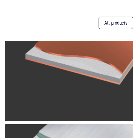
All products
Other
Products
ALPOLIC CCM