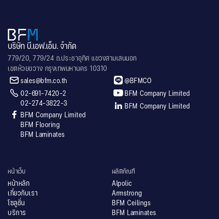
บริษัท บี.เอฟ.เอ็ม. จำกัด
779/20, 779/24 ถ.ประชาอุทิศ แขวงสามเสนนอก
เขตห้วยขวาง กรุงเทพมหานคร 10310


sales@bfm.co.th
@BFMCO


02-691-7420-2
BFM Company Limited
02-274-3822-3

BFM Company Limited

BFM Company Limited
BFM Flooring
BFM Laminates
หน้าเว็บ
ผลิตภัณฑ์
หน้าหลัก
Alpolic
เกี่ยวกับเรา
Armstrong
โซลูชั่น
BFM Ceilings
บริการ
BFM Laminates