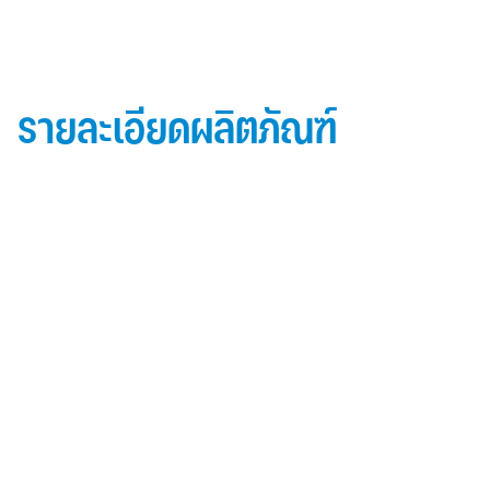
รายละเอียดผลิตภัณฑ์
ข้อมูลผลิตภัณฑ์ iD Essential 30
Topside: finished with high-performance “
Lumiflon-based ” Fluorocarbon-FEVE
0.5 mm thick aluminum alloy (3105-H14)
Core material: fire-retardant mineral filled core
(FR,A2, A1 )
Backside: polyester-based wash coating to prevent
possible corrosion when installed onto steel
structures and high alkalinity cement structures
คุณสมบัติผลิตภัณฑ์ iD Essential 30