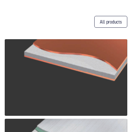
All products
Other
Products
ALPOLIC CCM