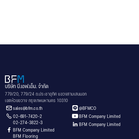
RL60
บริษัท บี.เอฟ.เอ็ม. จำกัด
779/20, 779/24 ถ.ประชาอุทิศ แขวงสามเสนนอก
เขตห้วยขวาง กรุงเทพมหานคร 10310


sales@bfm.co.th
@BFMCO


02-691-7420-2
BFM Company Limited
02-274-3822-3

BFM Company Limited

BFM Company Limited
BFM Flooring