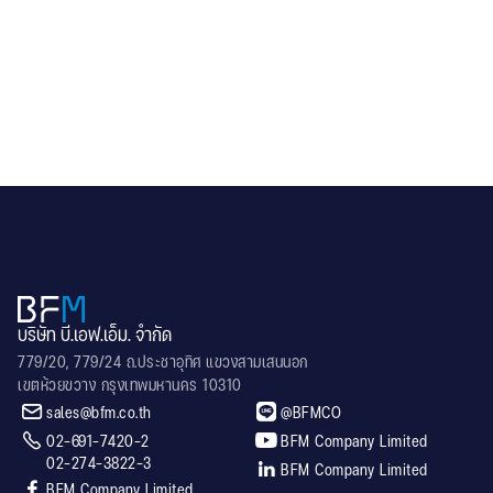
SL25V
บริษัท บี.เอฟ.เอ็ม. จำกัด
779/20, 779/24 ถ.ประชาอุทิศ แขวงสามเสนนอก
เขตห้วยขวาง กรุงเทพมหานคร 10310


sales@bfm.co.th
@BFMCO


02-691-7420-2
BFM Company Limited
02-274-3822-3

BFM Company Limited

BFM Company Limited